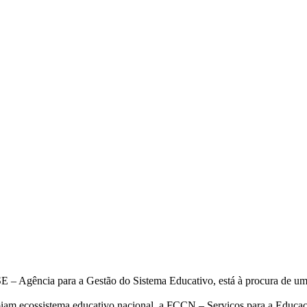
– Agência para a Gestão do Sistema Educativo, está à procura de um/
oiam ecossistema educativo nacional, a FCCN – Serviços para a Educaçã