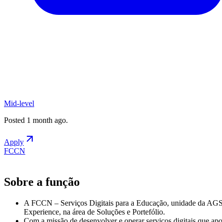
Mid-level
Posted
1 month ago
.
Apply
FCCN
Sobre a função
A FCCN – Serviços Digitais para a Educação, unidade da AGSE 
Experience, na área de Soluções e Portefólio.
Com a missão de desenvolver e operar serviços digitais que ap